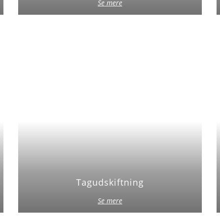
Se mere
Tagudskiftning
Se mere