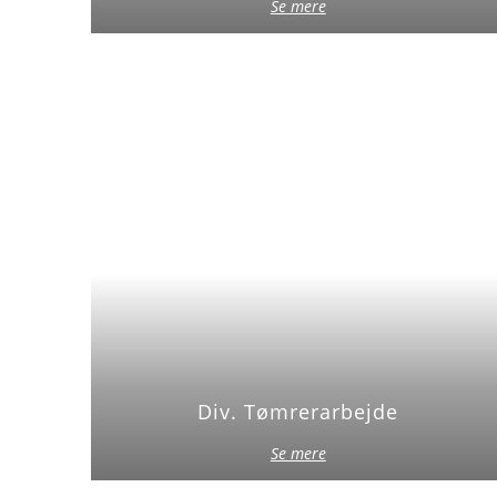
Se mere
Div. Tømrerarbejde
Se mere