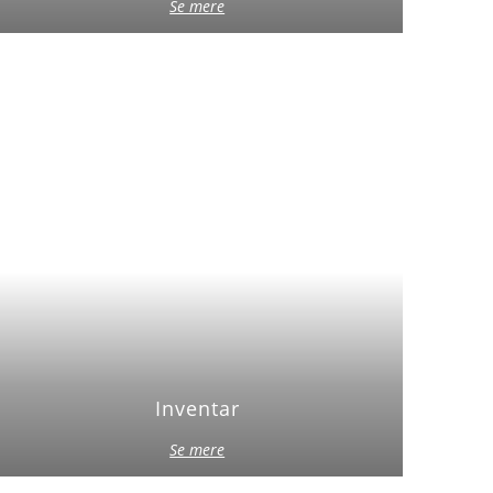
Se mere
Inventar
Se mere