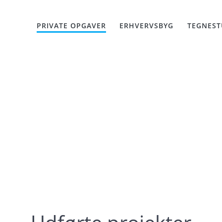
PRIVATE OPGAVER
ERHVERVSBYG
TEGNEST
Private Opgaver
Dansk håndværk Garanti