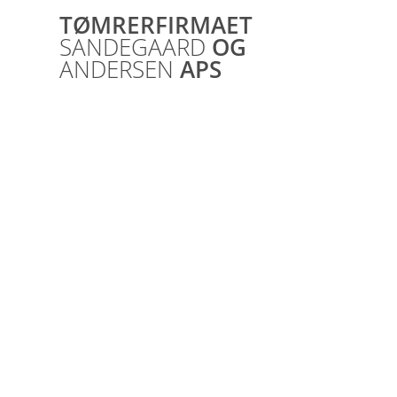
Skip
TØMRERFIRMAET
to
SANDEGAARD
OG
content
ANDERSEN
APS