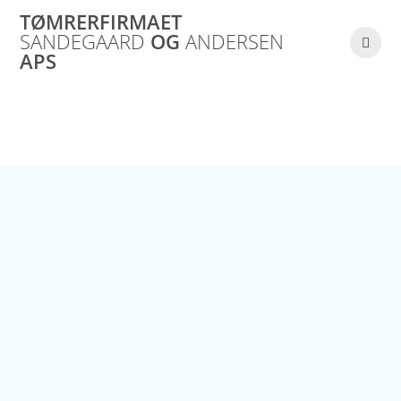
Skip
TØMRERFIRMAET
to
Terrasser
SANDEGAARD
OG
ANDERSEN
content
APS
Dansk håndværk Garanti